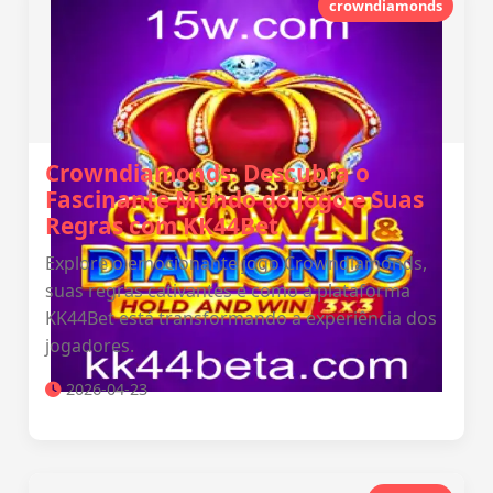
crowndiamonds
Crowndiamonds: Descubra o
Fascinante Mundo do Jogo e Suas
Regras com KK44Bet
Explore o emocionante jogo Crowndiamonds,
suas regras cativantes e como a plataforma
KK44Bet está transformando a experiência dos
jogadores.
2026-04-23