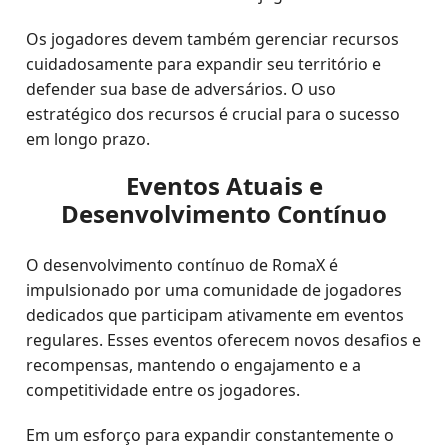
Os jogadores devem também gerenciar recursos
cuidadosamente para expandir seu território e
defender sua base de adversários. O uso
estratégico dos recursos é crucial para o sucesso
em longo prazo.
Eventos Atuais e
Desenvolvimento Contínuo
O desenvolvimento contínuo de RomaX é
impulsionado por uma comunidade de jogadores
dedicados que participam ativamente em eventos
regulares. Esses eventos oferecem novos desafios e
recompensas, mantendo o engajamento e a
competitividade entre os jogadores.
Em um esforço para expandir constantemente o