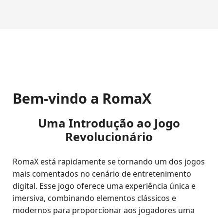
Bem-vindo a RomaX
Uma Introdução ao Jogo
Revolucionário
RomaX está rapidamente se tornando um dos jogos
mais comentados no cenário de entretenimento
digital. Esse jogo oferece uma experiência única e
imersiva, combinando elementos clássicos e
modernos para proporcionar aos jogadores uma