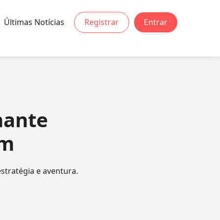
Últimas Notícias
Registrar
Entrar
nante
rm
tratégia e aventura.