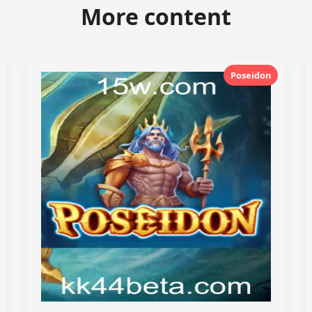
More content
Poseidon