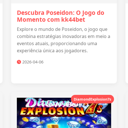
Descubra Poseidon: O Jogo do
Momento com kk44bet
Explore o mundo de Poseidon, o jogo que
combina estratégias inovadoras em meio a
eventos atuais, proporcionando uma
experiência única aos jogadores.
2026-04-06
DiamondExplosion7s