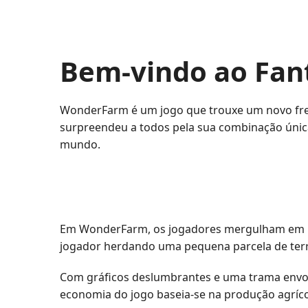
Bem-vindo ao Fan
WonderFarm é um jogo que trouxe um novo fres
surpreendeu a todos pela sua combinação única
mundo.
Em WonderFarm, os jogadores mergulham em um
jogador herdando uma pequena parcela de terra
Com gráficos deslumbrantes e uma trama envol
economia do jogo baseia-se na produção agríco