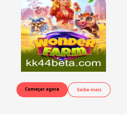
Começar agora
Saiba mais