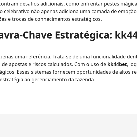
encontram desafios adicionais, como enfrentar pestes mágic
vento celebrativo não apenas adiciona uma camada de emoç
es e trocas de conhecimentos estratégicos.
avra-Chave Estratégica: kk4
penas uma referência. Trata-se de uma funcionalidade de
de apostas e riscos calculados. Com o uso de
kk44bet
, jo
gicos. Esses sistemas fornecem oportunidades de altos re
 estratégia ao gerenciamento da fazenda.