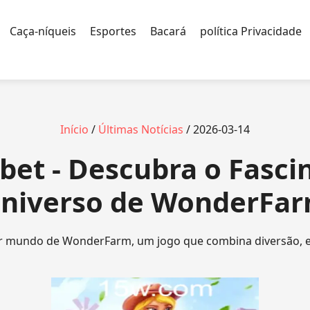
Caça-níqueis
Esportes
Bacará
política Privacidade
Início
/
Últimas Notícias
/ 2026-03-14
bet - Descubra o Fasci
niverso de WonderFa
r mundo de WonderFarm, um jogo que combina diversão, es