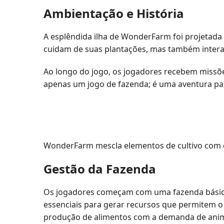
Ambientação e História
A esplêndida ilha de WonderFarm foi projetada
cuidam de suas plantações, mas também intera
Ao longo do jogo, os jogadores recebem missões
apenas um jogo de fazenda; é uma aventura par
WonderFarm mescla elementos de cultivo com de
Gestão da Fazenda
Os jogadores começam com uma fazenda básica q
essenciais para gerar recursos que permitem o
produção de alimentos com a demanda de anim