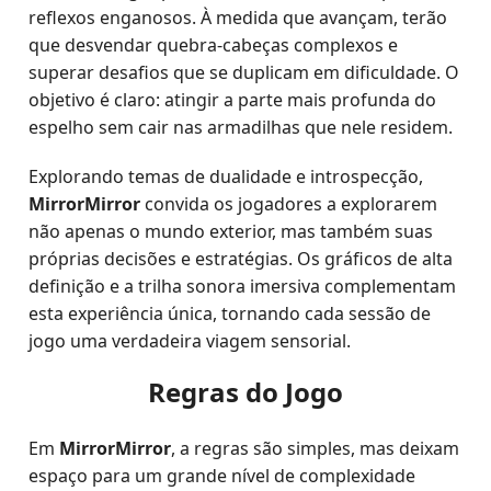
reflexos enganosos. À medida que avançam, terão
que desvendar quebra-cabeças complexos e
superar desafios que se duplicam em dificuldade. O
objetivo é claro: atingir a parte mais profunda do
espelho sem cair nas armadilhas que nele residem.
Explorando temas de dualidade e introspecção,
MirrorMirror
convida os jogadores a explorarem
não apenas o mundo exterior, mas também suas
próprias decisões e estratégias. Os gráficos de alta
definição e a trilha sonora imersiva complementam
esta experiência única, tornando cada sessão de
jogo uma verdadeira viagem sensorial.
Regras do Jogo
Em
MirrorMirror
, a regras são simples, mas deixam
espaço para um grande nível de complexidade