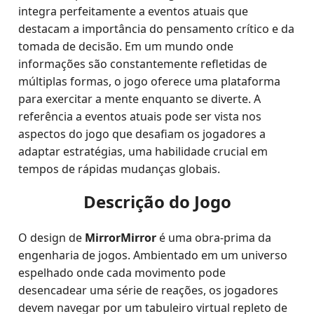
integra perfeitamente a eventos atuais que
destacam a importância do pensamento crítico e da
tomada de decisão. Em um mundo onde
informações são constantemente refletidas de
múltiplas formas, o jogo oferece uma plataforma
para exercitar a mente enquanto se diverte. A
referência a eventos atuais pode ser vista nos
aspectos do jogo que desafiam os jogadores a
adaptar estratégias, uma habilidade crucial em
tempos de rápidas mudanças globais.
Descrição do Jogo
O design de
MirrorMirror
é uma obra-prima da
engenharia de jogos. Ambientado em um universo
espelhado onde cada movimento pode
desencadear uma série de reações, os jogadores
devem navegar por um tabuleiro virtual repleto de