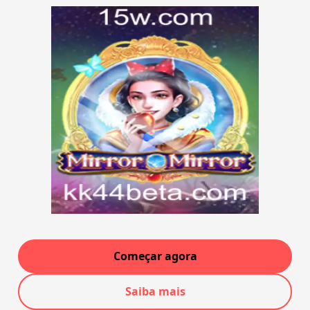
Começar agora
Saiba mais