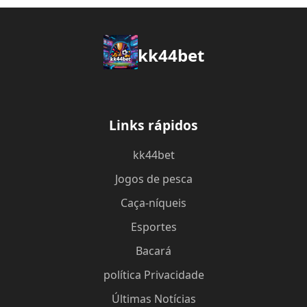
kk44bet
Links rápidos
kk44bet
Jogos de pesca
Caça-níqueis
Esportes
Bacará
política Privacidade
Últimas Notícias