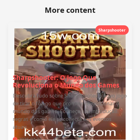
More content
Sharpshooter
Sharpshooter: O Jogo Que
Revoluciona o Mundo dos Games
Descubra tudo sobre Sharpshooter, o novo jogo
de tirar o fôlego que promete revolucionar o
mundo dos games. Conheça sua introdução,
regras e como ele se conecta aos eventos
atuais.
2026-04-10