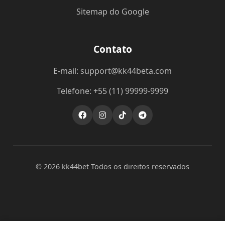
Sitemap do Google
Contato
E-mail:
support@kk44beta.com
Telefone: +55 (11) 99999-9999
© 2026 kk44bet Todos os direitos reservados