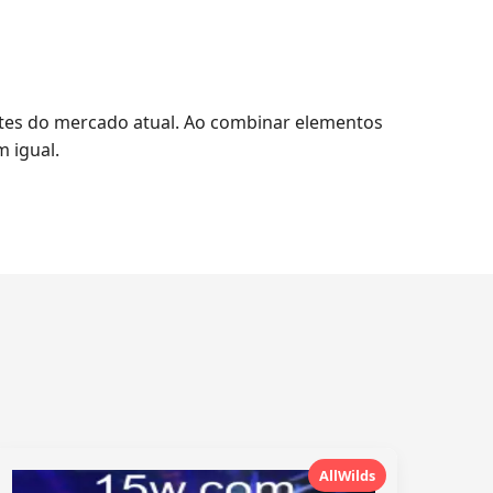
ntes do mercado atual. Ao combinar elementos
 igual.
AllWilds