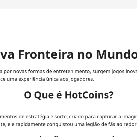
va Fronteira no Mundo
ca por novas formas de entretenimento, surgem jogos inov
ce uma experiência única aos jogadores.
O Que é HotCoins?
mentos de estratégia e sorte, criado para capturar a imag
ente, ele rapidamente conquistou uma legião de fãs ao redo