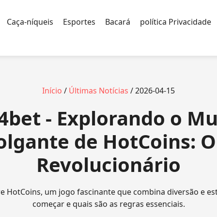
Caça-níqueis
Esportes
Bacará
política Privacidade
Início
/
Últimas Notícias
/ 2026-04-15
4bet - Explorando o M
lgante de HotCoins: O
Revolucionário
e HotCoins, um jogo fascinante que combina diversão e est
começar e quais são as regras essenciais.