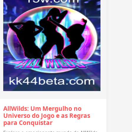
AllWilds: Um Mergulho no
Universo do Jogo e as Regras
para Conquistar