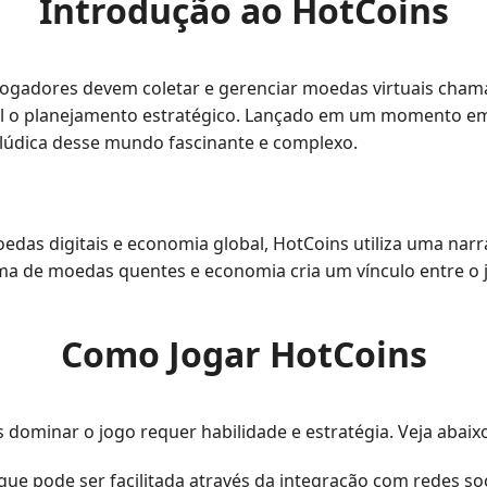
Introdução ao HotCoins
ogadores devem coletar e gerenciar moedas virtuais chama
ucial o planejamento estratégico. Lançado em um momento 
 lúdica desse mundo fascinante e complexo.
s digitais e economia global, HotCoins utiliza uma narra
ema de moedas quentes e economia cria um vínculo entre o 
Como Jogar HotCoins
s dominar o jogo requer habilidade e estratégia. Veja aba
ue pode ser facilitada através da integração com redes soc