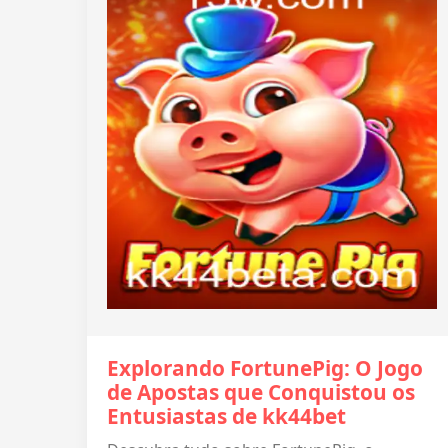
Explorando FortunePig: O Jogo
de Apostas que Conquistou os
Entusiastas de kk44bet