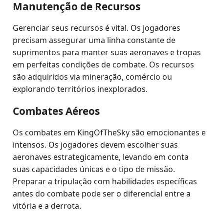
Manutenção de Recursos
Gerenciar seus recursos é vital. Os jogadores
precisam assegurar uma linha constante de
suprimentos para manter suas aeronaves e tropas
em perfeitas condições de combate. Os recursos
são adquiridos via mineração, comércio ou
explorando territórios inexplorados.
Combates Aéreos
Os combates em KingOfTheSky são emocionantes e
intensos. Os jogadores devem escolher suas
aeronaves estrategicamente, levando em conta
suas capacidades únicas e o tipo de missão.
Preparar a tripulação com habilidades específicas
antes do combate pode ser o diferencial entre a
vitória e a derrota.