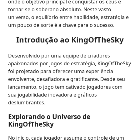
onde o objetivo principal é conquistar os céus e
tornar-se o soberano absoluto. Neste vasto
universo, o equilíbrio entre habilidade, estratégia e
um pouco de sorte é a chave para o sucesso.
Introdução ao KingOfTheSky
Desenvolvido por uma equipe de criadores
apaixonados por jogos de estratégia, KingOfTheSky
foi projetado para oferecer uma experiência
envolvente, desafiadora e gratificante. Desde seu
lançamento, o jogo tem cativado jogadores com
sua jogabilidade inovadora e gráficos
deslumbrantes.
Explorando o Universo de
KingOfTheSky
No início, cada jogador assume o controle de um