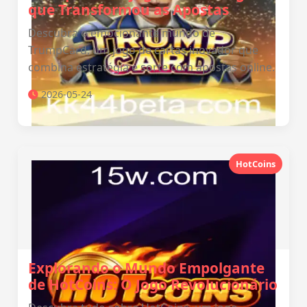
que Transformou as Apostas
Descubra o emocionante mundo de
TrumpCard, um jogo de cartas inovador que
combina estratégia e sorte com apostas online.
2026-05-24
HotCoins
Explorando o Mundo Empolgante
de HotCoins: O Jogo Revolucionário