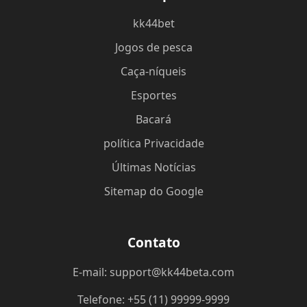
kk44bet
Jogos de pesca
Caça-níqueis
Esportes
Bacará
política Privacidade
Últimas Notícias
Sitemap do Google
Contato
E-mail:
support@kk44beta.com
Telefone: +55 (11) 99999-9999