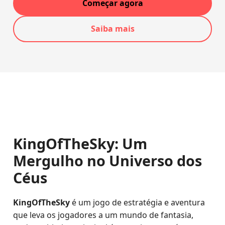
Começar agora
Saiba mais
KingOfTheSky: Um
Mergulho no Universo dos
Céus
KingOfTheSky
é um jogo de estratégia e aventura
que leva os jogadores a um mundo de fantasia,