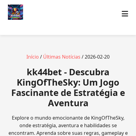
Início
/
Últimas Notícias
/ 2026-02-20
kk44bet - Descubra
KingOfTheSky: Um Jogo
Fascinante de Estratégia e
Aventura
Explore o mundo emocionante de KingOfTheSky,
onde estratégia, aventura e habilidades se
encontram. Aprenda sobre suas regras, gameplay e