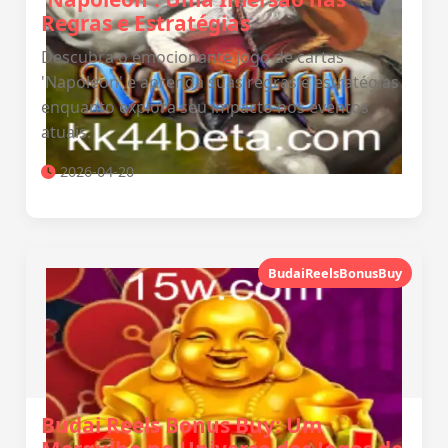
Regras e Estratégias
Descubra o emocionante jogo de cartas
'Napoleon' e aprenda suas regras e estratégias
enquanto explora seu impacto nos eventos
atuais.
2026-04-20
BudaiReelsBonusBuy
Budai Reels Bonus Buy: Um