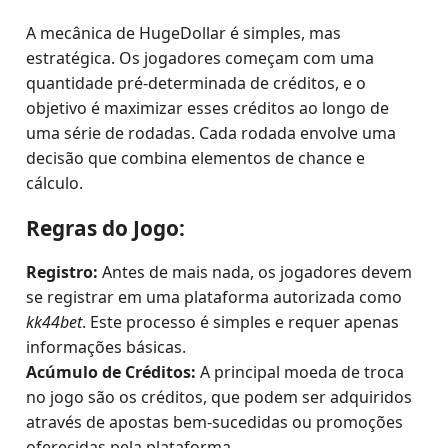
A mecânica de HugeDollar é simples, mas
estratégica. Os jogadores começam com uma
quantidade pré-determinada de créditos, e o
objetivo é maximizar esses créditos ao longo de
uma série de rodadas. Cada rodada envolve uma
decisão que combina elementos de chance e
cálculo.
Regras do Jogo:
Registro:
Antes de mais nada, os jogadores devem
se registrar em uma plataforma autorizada como
kk44bet
. Este processo é simples e requer apenas
informações básicas.
Acúmulo de Créditos:
A principal moeda de troca
no jogo são os créditos, que podem ser adquiridos
através de apostas bem-sucedidas ou promoções
oferecidas pela plataforma.