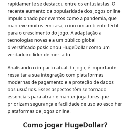
rapidamente se destacou entre os entusiastas. O
recente aumento da popularidade dos jogos online,
impulsionado por eventos como a pandemia, que
manteve muitos em casa, criou um ambiente fértil
para o crescimento do jogo. A adaptação a
tecnologias novas e a um público global
diversificado posicionou HugeDollar como um
verdadeiro líder de mercado.
Analisando o impacto atual do jogo, é importante
ressaltar a sua integração com plataformas
modernas de pagamento e a proteção de dados
dos usuários. Esses aspectos têm se tornado
essenciais para atrair e manter jogadores que
priorizam segurança e facilidade de uso ao escolher
plataformas de jogos online.
Como jogar HugeDollar?