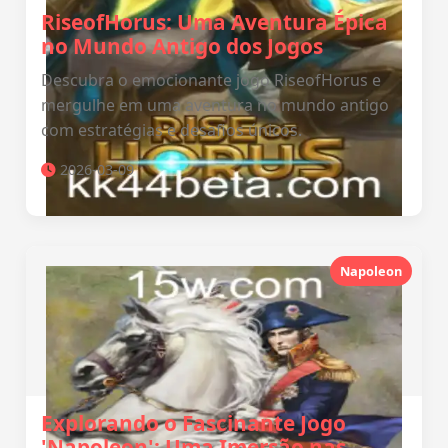
RiseofHorus: Uma Aventura Épica
no Mundo Antigo dos Jogos
Descubra o emocionante jogo RiseofHorus e
mergulhe em uma aventura no mundo antigo
com estratégias e desafios únicos.
2026-03-09
Napoleon
Explorando o Fascinante Jogo
'Napoleon': Uma Imersão nas