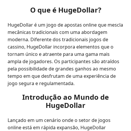
O que é HugeDollar?
HugeDollar é um jogo de apostas online que mescla
mecânicas tradicionais com uma abordagem
moderna. Diferente dos tradicionais jogos de
cassino, HugeDollar incorpora elementos que o
tornam único e atraente para uma gama mais
ampla de jogadores. Os participantes são atraídos
pela possibilidade de grandes ganhos ao mesmo
tempo em que desfrutam de uma experiência de
jogo segura e regulamentada.
Introdução ao Mundo de
HugeDollar
Lançado em um cenário onde o setor de jogos
online está em rápida expansão, HugeDollar