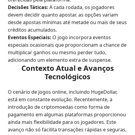
Decisões Táticas:
A cada rodada, os jogadores
devem decidir quanto apostar. as opções variam
desde apostas mínimas até metade ou mais de seus
créditos acumulados.
Eventos Especiais:
O jogo incorpora eventos
especiais ocasionais que proporcionam a chance de
multiplicar ganhos ou mesmo perder tudo,
adicionando um elemento extra de suspense.
Contexto Atual e Avanços
Tecnológicos
O cenário de jogos online, incluindo HugeDollar,
está em constante evolução. Recentemente, a
introdução de criptomoedas como forma de
pagamento em algumas plataformas proporcionou
ainda mais flexibilidade para os jogadores. Este
avanço não só facilita transações rápidas e seguras,