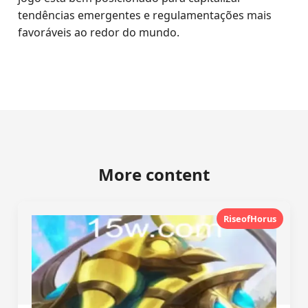
tendências emergentes e regulamentações mais
favoráveis ao redor do mundo.
More content
RiseofHorus