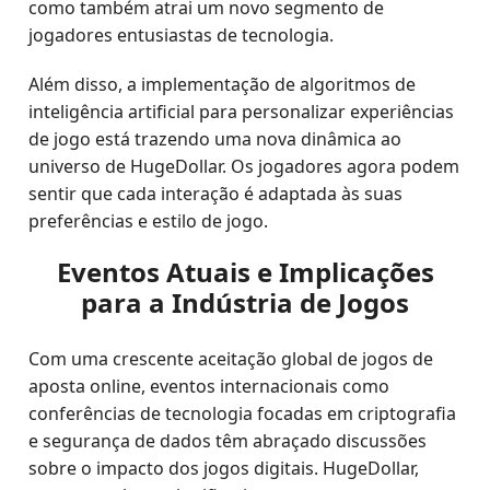
como também atrai um novo segmento de
jogadores entusiastas de tecnologia.
Além disso, a implementação de algoritmos de
inteligência artificial para personalizar experiências
de jogo está trazendo uma nova dinâmica ao
universo de HugeDollar. Os jogadores agora podem
sentir que cada interação é adaptada às suas
preferências e estilo de jogo.
Eventos Atuais e Implicações
para a Indústria de Jogos
Com uma crescente aceitação global de jogos de
aposta online, eventos internacionais como
conferências de tecnologia focadas em criptografia
e segurança de dados têm abraçado discussões
sobre o impacto dos jogos digitais. HugeDollar,