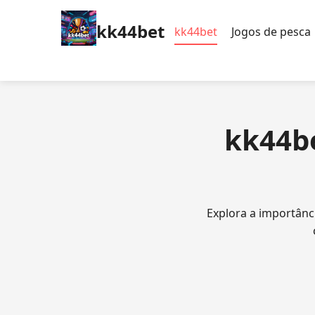
kk44bet
kk44bet
Jogos de pesca
kk44be
Explora a importânci