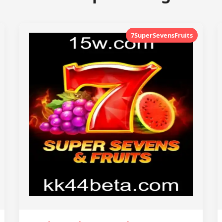
7SuperSevensFruits