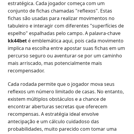
estratégica. Cada jogador começa com um
conjunto de fichas chamadas "reflexos". Estas
fichas são usadas para realizar movimentos no
tabuleiro e interagir com diferentes "superfícies de
espelho" espalhadas pelo campo. A palavra-chave
kk44bet
é emblemática aqui, pois cada movimento
implica na escolha entre apostar suas fichas em um
percurso seguro ou aventurar-se por um caminho
mais arriscado, mas potencialmente mais
recompensador.
Cada rodada permite que o jogador mova seus
reflexos um número limitado de casas. No entanto,
existem múltiplos obstáculos e a chance de
encontrar aberturas secretas que oferecem
recompensas. A estratégia ideal envolve
antecipação e um cálculo cuidadoso das
probabilidades, muito parecido com tomar uma