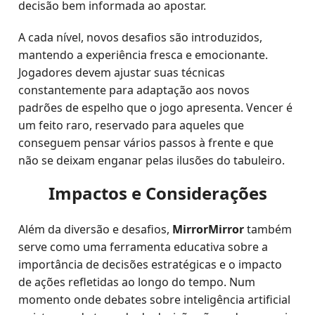
decisão bem informada ao apostar.
A cada nível, novos desafios são introduzidos,
mantendo a experiência fresca e emocionante.
Jogadores devem ajustar suas técnicas
constantemente para adaptação aos novos
padrões de espelho que o jogo apresenta. Vencer é
um feito raro, reservado para aqueles que
conseguem pensar vários passos à frente e que
não se deixam enganar pelas ilusões do tabuleiro.
Impactos e Considerações
Além da diversão e desafios,
MirrorMirror
também
serve como uma ferramenta educativa sobre a
importância de decisões estratégicas e o impacto
de ações refletidas ao longo do tempo. Num
momento onde debates sobre inteligência artificial