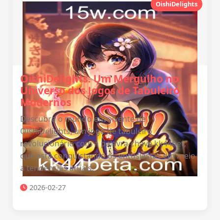
OishiDelights
OishiDelights: Um Mergulho no
Universo dos Jogos de Tabuleiro
Modernos
Descubra o mundo envolvente de
OishiDelights, um jogo de tabuleiro
revolucionário com a palavra-chave kk44bet,
que está conquistando os entusiastas em meio
a tendências atuais.
2026-02-27