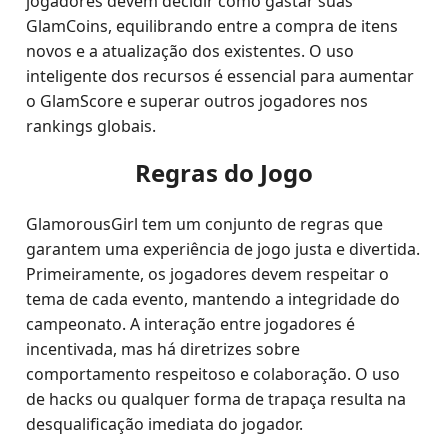
jogadores devem decidir como gastar suas
GlamCoins, equilibrando entre a compra de itens
novos e a atualização dos existentes. O uso
inteligente dos recursos é essencial para aumentar
o GlamScore e superar outros jogadores nos
rankings globais.
Regras do Jogo
GlamorousGirl tem um conjunto de regras que
garantem uma experiência de jogo justa e divertida.
Primeiramente, os jogadores devem respeitar o
tema de cada evento, mantendo a integridade do
campeonato. A interação entre jogadores é
incentivada, mas há diretrizes sobre
comportamento respeitoso e colaboração. O uso
de hacks ou qualquer forma de trapaça resulta na
desqualificação imediata do jogador.