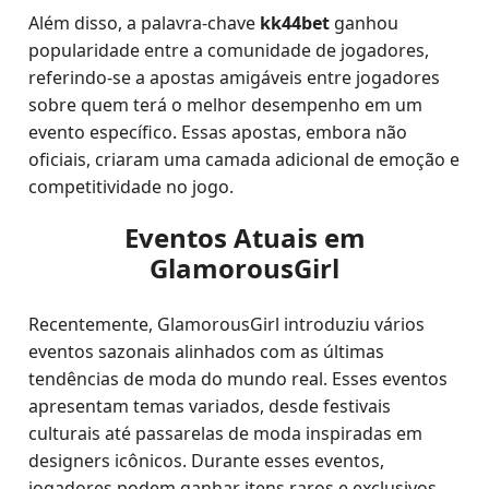
Além disso, a palavra-chave
kk44bet
ganhou
popularidade entre a comunidade de jogadores,
referindo-se a apostas amigáveis entre jogadores
sobre quem terá o melhor desempenho em um
evento específico. Essas apostas, embora não
oficiais, criaram uma camada adicional de emoção e
competitividade no jogo.
Eventos Atuais em
GlamorousGirl
Recentemente, GlamorousGirl introduziu vários
eventos sazonais alinhados com as últimas
tendências de moda do mundo real. Esses eventos
apresentam temas variados, desde festivais
culturais até passarelas de moda inspiradas em
designers icônicos. Durante esses eventos,
jogadores podem ganhar itens raros e exclusivos,