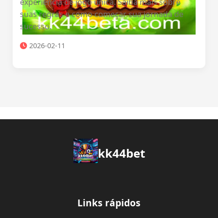
experiência de jogo única. Saiba mais sobre
suas regras e como começar sua jornada de
sucesso.
2026-02-11
kk44bet
Links rápidos