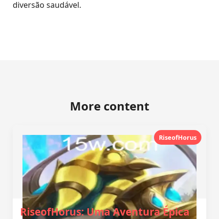
diversão saudável.
More content
RiseofHorus
RiseofHorus: Uma Aventura Épica