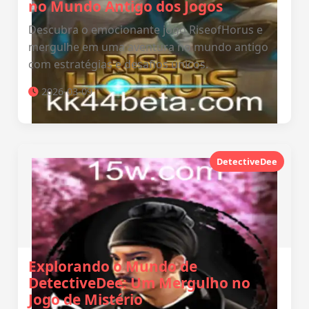
no Mundo Antigo dos Jogos
Descubra o emocionante jogo RiseofHorus e
mergulhe em uma aventura no mundo antigo
com estratégias e desafios únicos.
2026-03-09
DetectiveDee
Explorando o Mundo de
DetectiveDee: Um Mergulho no
Jogo de Mistério