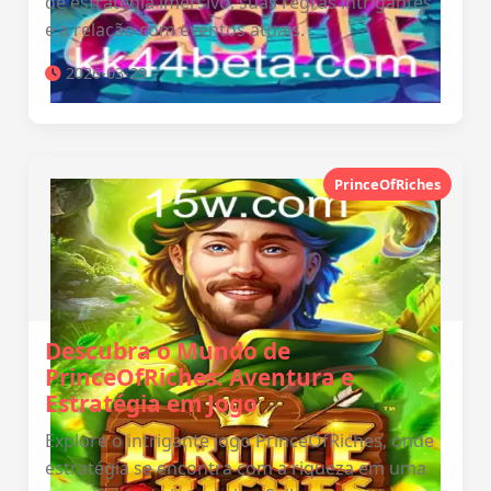
de estratégia imersivo, suas regras intrigantes
e a relação com eventos atuais.
2026-03-29
PrinceOfRiches
Descubra o Mundo de
PrinceOfRiches: Aventura e
Estratégia em Jogo
Explore o intrigante jogo PrinceOfRiches, onde
estratégia se encontra com a riqueza em uma