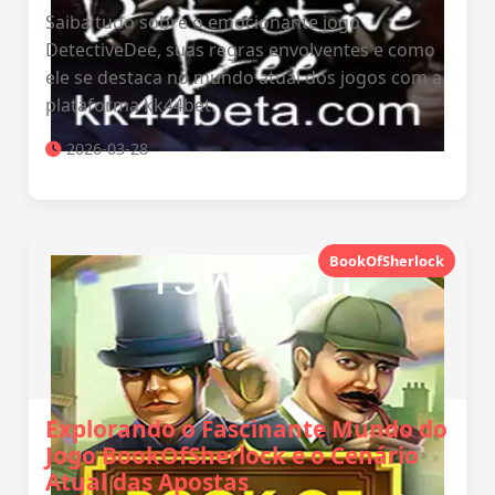
Saiba tudo sobre o emocionante jogo
DetectiveDee, suas regras envolventes e como
ele se destaca no mundo atual dos jogos com a
plataforma kk44bet.
2026-03-28
BookOfSherlock
Explorando o Fascinante Mundo do
Jogo BookOfSherlock e o Cenário
Atual das Apostas