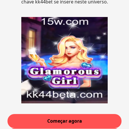
chave kk44bet se insere neste universo.
Começar agora