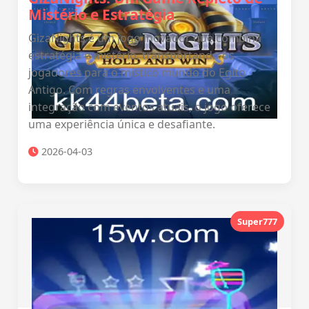
Mistério e Estratégia
GizaNights é um jogo inovador que combina
estratégia e mistério, transportando os
jogadores para o místico mundo do Egito
Antigo. Com regras envolventes e uma
integração com eventos atuais, o jogo oferece
uma experiência única e desafiante.
2026-04-03
Super777