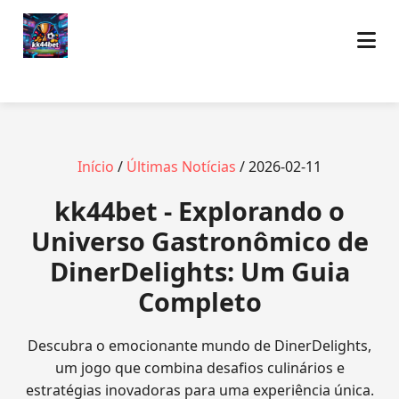
Início
/
Últimas Notícias
/ 2026-02-11
kk44bet - Explorando o
Universo Gastronômico de
DinerDelights: Um Guia
Completo
Descubra o emocionante mundo de DinerDelights,
um jogo que combina desafios culinários e
estratégias inovadoras para uma experiência única.