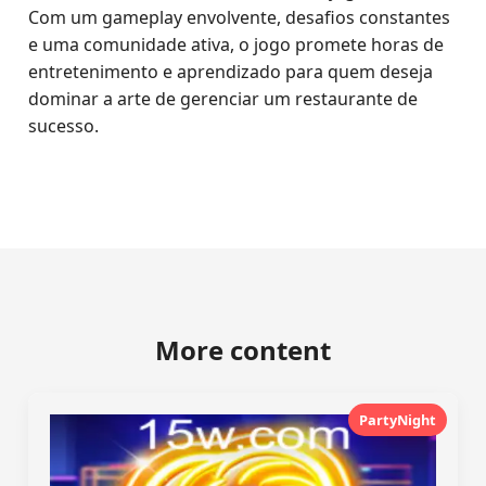
Com um gameplay envolvente, desafios constantes
e uma comunidade ativa, o jogo promete horas de
entretenimento e aprendizado para quem deseja
dominar a arte de gerenciar um restaurante de
sucesso.
More content
PartyNight