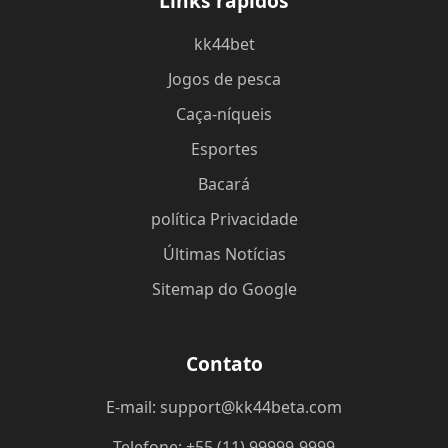
Links rápidos
kk44bet
Jogos de pesca
Caça-níqueis
Esportes
Bacará
política Privacidade
Últimas Notícias
Sitemap do Google
Contato
E-mail:
support@kk44beta.com
Telefone: +55 (11) 99999-9999