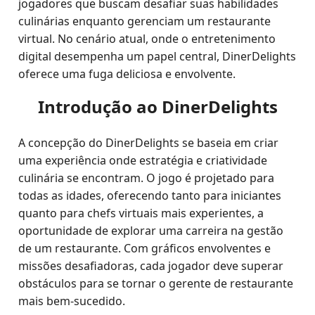
jogadores que buscam desafiar suas habilidades
culinárias enquanto gerenciam um restaurante
virtual. No cenário atual, onde o entretenimento
digital desempenha um papel central, DinerDelights
oferece uma fuga deliciosa e envolvente.
Introdução ao DinerDelights
A concepção do DinerDelights se baseia em criar
uma experiência onde estratégia e criatividade
culinária se encontram. O jogo é projetado para
todas as idades, oferecendo tanto para iniciantes
quanto para chefs virtuais mais experientes, a
oportunidade de explorar uma carreira na gestão
de um restaurante. Com gráficos envolventes e
missões desafiadoras, cada jogador deve superar
obstáculos para se tornar o gerente de restaurante
mais bem-sucedido.