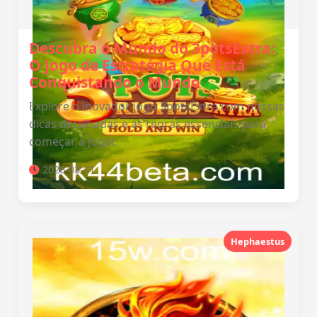
Descubra o Mundo do 3potsExtra:
O Jogo de Estratégia Que Está
Conquistando o Mundo
Explore o inovador jogo 3potsExtra com nossas
dicas detalhadas e as regras essenciais para
começar a jogar.
2026-03-11
Hephaestus