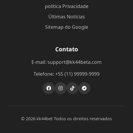
política Privacidade
Últimas Notícias
Sitemap do Google
Contato
E-mail:
support@kk44beta.com
Telefone: +55 (11) 99999-9999
© 2026 kk44bet Todos os direitos reservados