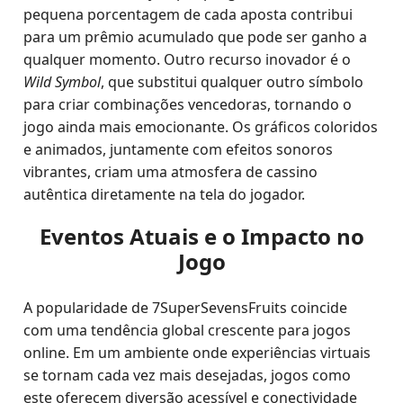
pequena porcentagem de cada aposta contribui
para um prêmio acumulado que pode ser ganho a
qualquer momento. Outro recurso inovador é o
Wild Symbol
, que substitui qualquer outro símbolo
para criar combinações vencedoras, tornando o
jogo ainda mais emocionante. Os gráficos coloridos
e animados, juntamente com efeitos sonoros
vibrantes, criam uma atmosfera de cassino
autêntica diretamente na tela do jogador.
Eventos Atuais e o Impacto no
Jogo
A popularidade de 7SuperSevensFruits coincide
com uma tendência global crescente para jogos
online. Em um ambiente onde experiências virtuais
se tornam cada vez mais desejadas, jogos como
este oferecem diversão acessível e conectividade