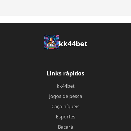
kk44bet
Links rápidos
kk44bet
Jogos de pesca
Caça-níqueis
Esportes
Bacará